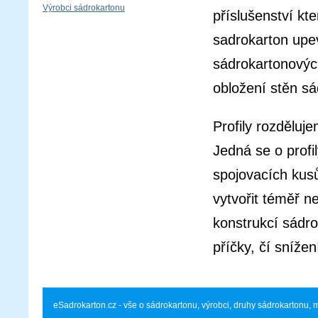
Výrobci sádrokartonu
příslušenství kt
sadrokarton upev
sádrokartonovýc
obložení stěn sá
Profily rozděluj
Jedná se o prof
spojovacích kus
vytvořit téměř n
konstrukcí sádr
příčky, čí snížen
eSadrokarton.cz - vše o sádrokartonu, výrobci, druhy sádrokartonu, 