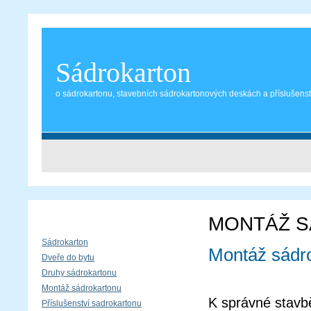
Sádrokarton
o sádrokartonu, stavebních sádrokartonových deskách a příslušenst
MONTÁŽ 
Sádrokarton
Montáž sádr
Dveře do bytu
Druhy sádrokartonu
Montáž sádrokartonu
K správné stavb
Příslušenství sadrokartonu